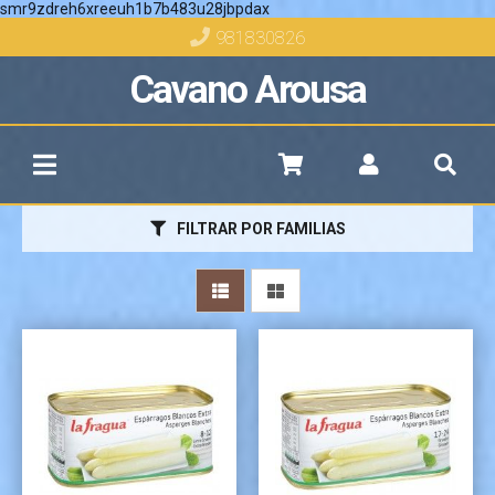
smr9zdreh6xreeuh1b7b483u28jbpdax
981830826
Cavano Arousa
Más info
Más info
FILTRAR POR FAMILIAS