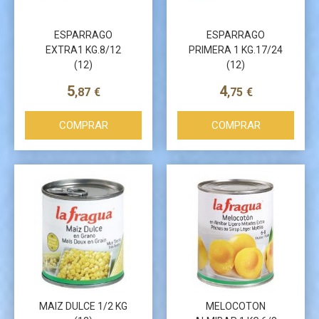
ESPARRAGO
ESPARRAGO
EXTRA1 KG.8/12
PRIMERA 1 KG.17/24
(12)
(12)
Más info
Más info
5
4
,87
€
,75
€
COMPRAR
COMPRAR
MAIZ DULCE 1/2 KG
MELOCOTON