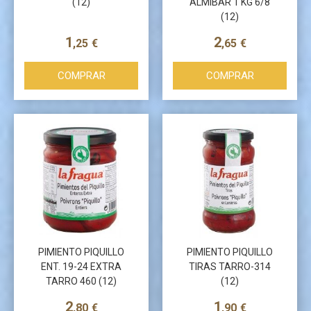
(12)
ALMIBAR 1 KG 6/8
(12)
Más info
Más info
1
2
,25
€
,65
€
COMPRAR
COMPRAR
PIMIENTO PIQUILLO
PIMIENTO PIQUILLO
ENT. 19-24 EXTRA
TIRAS TARRO-314
TARRO 460 (12)
(12)
Más info
Más info
2
1
,80
€
,90
€