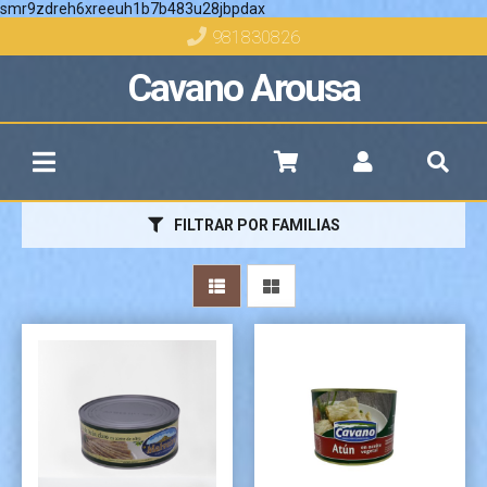
smr9zdreh6xreeuh1b7b483u28jbpdax
981830826
Cavano Arousa
Más info
FILTRAR POR FAMILIAS