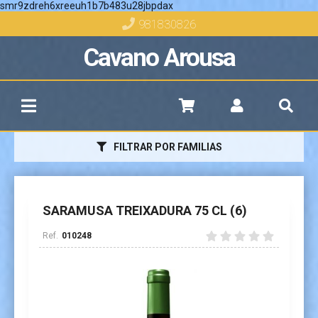
smr9zdreh6xreeuh1b7b483u28jbpdax
981830826
Cavano Arousa
FILTRAR POR FAMILIAS
SARAMUSA TREIXADURA 75 CL (6)
010248