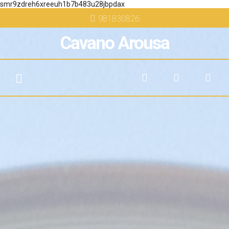
smr9zdreh6xreeuh1b7b483u28jbpdax
981830826
Cavano Arousa